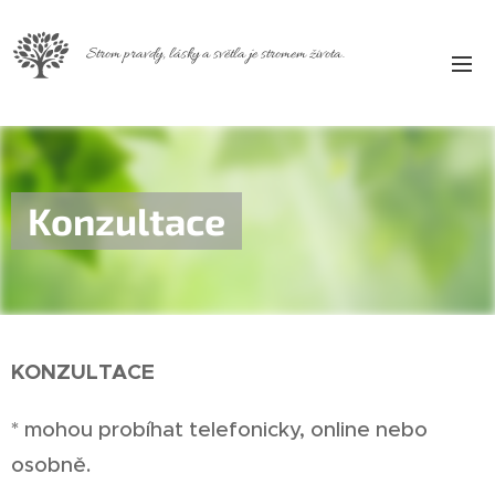
Strom pravdy, lásky a světla je stromem života.
Konzultace
KONZULTACE
* mohou probíhat telefonicky, online nebo
osobně.